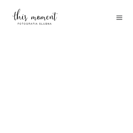
HOME
O MNIE
PORTFOLIO
BLOG
KONTAKT
chrzest