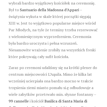
wybrali bardzo wyjątkowy kościółek na ceremonię.
Był to
Santuario della Madonna d’Appari
–
świątynia wykuta w skale której początki sięgają
XIII w. Jest to wyjątkowo popularne miejsce wśród
Par Młodych, na tyle że terminy trzeba rezerwować
z wielomiesięcznym wyprzedzeniem. Ceremonia
była bardzo uroczysta i pełna wzruszeń.
Niesamowite wrażenie zrobiły na wszystkich freski
które pokrywają cały sufit kościoła.
Zaraz po ceremoni udaliśmy się na krótki plener do
centrum miejscowości L’Aquila. Mimo że kilka lat
wcześniej ucierpiała ona bardzo mocno w trakcie
trzęsienia ziemi miasto pomału si.ę odbudowuje a
wiele zabytków przetrwało min. słynne fontanny –
99 cannelle
i kościół
Basilica di Santa Maria di