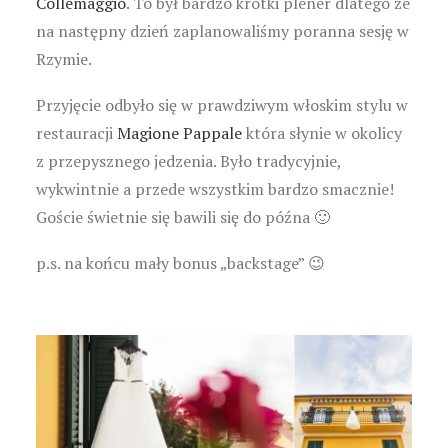
Collemaggio
. To był bardzo krótki plener dlatego że
na następny dzień zaplanowaliśmy poranna sesję w
Rzymie.
Przyjęcie odbyło się w prawdziwym włoskim stylu w
restauracji
Magione Pappale
która słynie w okolicy
z przepysznego jedzenia. Było tradycyjnie,
wykwintnie a przede wszystkim bardzo smacznie!
Goście świetnie się bawili się do późna 🙂
p.s. na końcu mały bonus „backstage” 😉