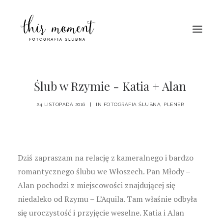
HOME
Ślub w Rzymie - Katia + Alan
O MNIE
24 LISTOPADA 2016
|
IN
FOTOGRAFIA ŚLUBNA
,
PLENER
PORTFOLIO
BLOG
KONTAKT
Dziś zapraszam na relację z kameralnego i bardzo
romantycznego ślubu we Włoszech. Pan Młody –
Alan pochodzi z miejscowości znajdującej się
niedaleko od Rzymu – L’Aquila. Tam właśnie odbyła
się uroczystość i przyjęcie weselne. Katia i Alan