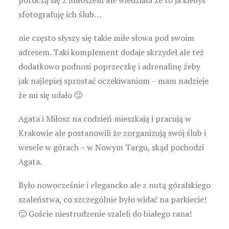
potoczą się z Miłoszem ale wiedziała że to ja kiedyś
sfotografuję ich ślub…
nie często słyszy się takie miłe słowa pod swoim
adresem. Taki komplement dodaje skrzydeł ale też
dodatkowo podnosi poprzeczkę i adrenalinę żeby
jak najlepiej sprostać oczekiwaniom – mam nadzieje
że mi się udało 🙂
Agata i Miłosz na codzień mieszkają i pracują w
Krakowie ale postanowili że zorganizują swój ślub i
wesele w górach – w Nowym Targu, skąd pochodzi
Agata.
Było nowocześnie i elegancko ale z nutą góralskiego
szaleństwa, co szczególnie było widać na parkiecie!
🙂 Goście niestrudzenie szaleli do białego rana!