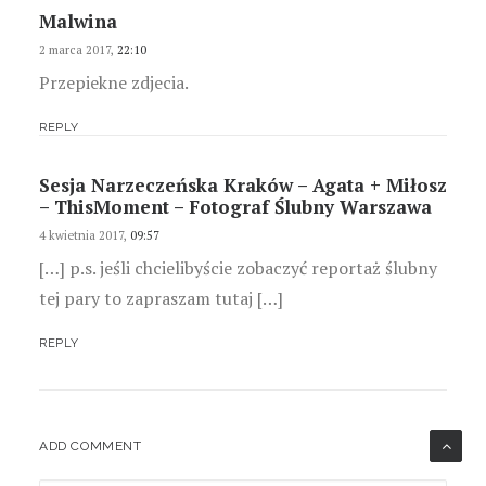
Malwina
2 marca 2017,
22:10
Przepiekne zdjecia.
REPLY
Sesja Narzeczeńska Kraków – Agata + Miłosz
– ThisMoment – Fotograf Ślubny Warszawa
4 kwietnia 2017,
09:57
[…] p.s. jeśli chcielibyście zobaczyć reportaż ślubny
tej pary to zapraszam tutaj […]
REPLY
ADD COMMENT