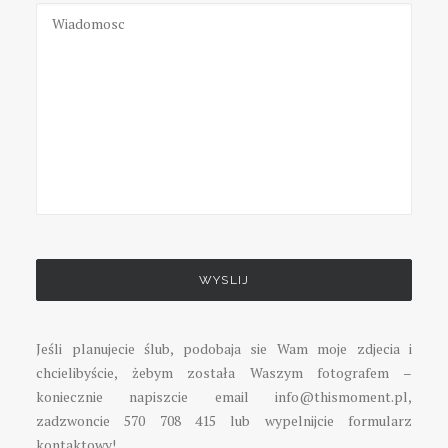
Please
leave
this
field
empty.
Jeśli planujecie ślub, podobaja sie Wam moje zdjecia i
chcielibyście, żebym została Waszym fotografem –
koniecznie napiszcie email info@thismoment.pl,
zadzwoncie 570 708 415 lub wypelnijcie formularz
kontaktowy!