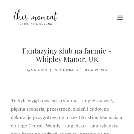
HOME
Fantazyjny ślub na farmie -
Whipley Manor, UK
O MNIE
PORTFOLIO
19 MAJA 2017
|
IN
FOTOGRAFIA ŚLUBNA
,
PLENER
BLOG
KONTAKT
To była wyjątkowa sesja ślubna – angielska wieś,
piękna sceneria, przestrzeń, zieleń i cudowne
dekoracje przygotowane przez Christinę Maciocia a
do tego Cedric i Wendy – angielsko – amerykańska