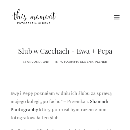
HOME
Slub w Czechach - Ewa + Pepa
O MNIE
19 GRUDNIA 2018
|
IN
FOTOGRAFIA ŚLUBNA
,
PLENER
PORTFOLIO
BLOG
KONTAKT
Ewę i Pepę poznałam w dniu ich ślubu za sprawą
mojego kolegi „po fachu” – Przemka z
Shamack
Photography
który poprosił bym razem z nim
fotografowała ten ślub.