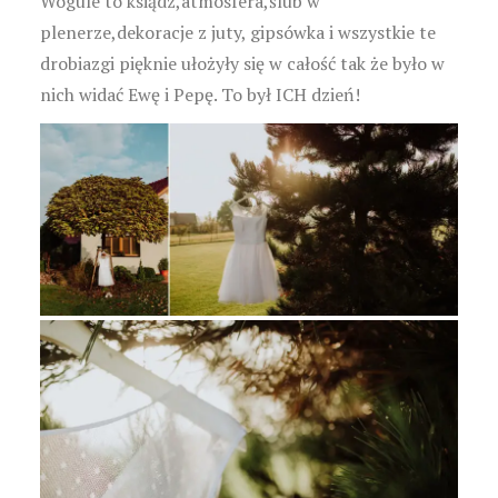
Wogule to ksiądz,atmosfera,ślub w
plenerze,dekoracje z juty, gipsówka i wszystkie te
drobiazgi pięknie ułożyły się w całość tak że było w
nich widać Ewę i Pepę. To był ICH dzień!