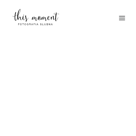
HOME
O MNIE
PORTFOLIO
BLOG
KONTAKT
Sesja Zaręczynowa