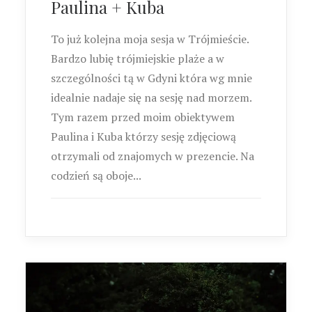
Paulina + Kuba
To już kolejna moja sesja w Trójmieście.
Bardzo lubię trójmiejskie plaże a w
szczególności tą w Gdyni która wg mnie
idealnie nadaje się na sesję nad morzem.
Tym razem przed moim obiektywem
Paulina i Kuba którzy sesję zdjęciową
otrzymali od znajomych w prezencie. Na
codzień są oboje...