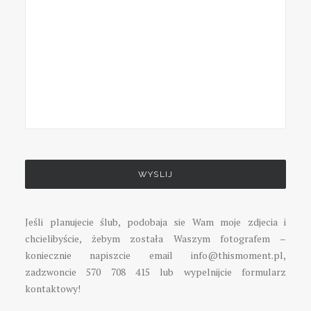
Please
leave
this
field
empty.
Jeśli planujecie ślub, podobaja sie Wam moje zdjecia i
chcielibyście, żebym została Waszym fotografem –
koniecznie napiszcie email info@thismoment.pl,
zadzwoncie 570 708 415 lub wypelnijcie formularz
kontaktowy!