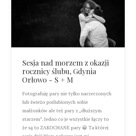
Sesja nad morzem z okazji
rocznicy ślubu, Gdynia
Orłowo - S + M
Fotografuję pary nie tylko narzeczonych
lub świeżo poślubionych sobie
małżonków ale też pary z „dłuższym
starzem”. Jedno co je wszystkie łączy to
że są to ZAKOCHANE pary 😀 Ta której