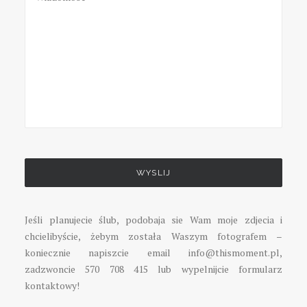
Please
leave
this
field
empty.
Jeśli planujecie ślub, podobaja sie Wam moje zdjecia i
chcielibyście, żebym została Waszym fotografem –
koniecznie napiszcie email info@thismoment.pl,
zadzwoncie 570 708 415 lub wypelnijcie formularz
kontaktowy!