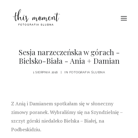
HOME
Sesja narzeczeńska w górach -
Bielsko-Biała - Ania + Damian
O MNIE
PORTFOLIO
1 SIERPNIA 2016
|
IN
FOTOGRAFIA ŚLUBNA
BLOG
KONTAKT
Z Anią i Damianem spotkałam się w słoneczny
zimowy poranek. Wybraliśmy się na Szyndzielnię –
szczyt górski niedaleko Bielska – Białej, na
Podbeskidziu.