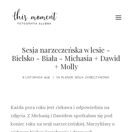
HOME
Sesja narzeczeńska w lesie -
Bielsko - Biała - Michasia + Dawid
O MNIE
+ Molly
PORTFOLIO
BLOG
8 LISTOPADA 2016
|
IN
PLENER
,
SESJA ZARĘCZYNOWA
KONTAKT
Każda pora roku jest ciekawa i odpowiednia na
zdjęcia. Z Michasią i Dawidem spotkałam się pod
koniec roku na sesji narzeczeńskiej. Marzyliśmy o