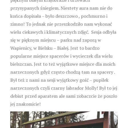
pięknym białym krajobrazie i drzewach
przysypanych śniegiem. Niestety aura nam nie do
końca dopisała – było deszczowo , pochmurno i
zimno! To jednak nie przeszkodziło nam wykonać
wielu ciekawych i klimatycznych zdjęć. Sesja odbyła
się w pięknym miejscu – parku nad zaporą w
Wapienicy, w Bielsku – Białej. Jest to bardzo
popularne miejsce spacerów i wycieczek dla wielu
bielszczan. Jest to też wyjątkowe miejsce dla moich
narzeczonych gdyż często chodzą tam na spacery .
Był też z nami na sesji wyjątkowy gość – pupilek
narzeczonych czyli czarny labrador Molly! Był to jej
debiut przed aparatem ale sami zobaczcie że poszło
jej znakomicie!